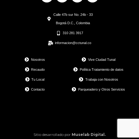
c
s
k
n
e
t
t
k
Calle 47b sur No. 24b - 33
b
a
o
e
o
g
k
d
Bogotá D.C., Colombia
o
r
i
310 281 3917
k
a
n
m
informacion@cctunal.co
Nosotros
Vive Ciudad Tunal
Recaudo
Política Tratamiento de datos
Tu Local
Trabaja con Nosotros
Contacto
Parqueadero y Otros Servicios
Sitio desarrollado por
Muselab Digital.