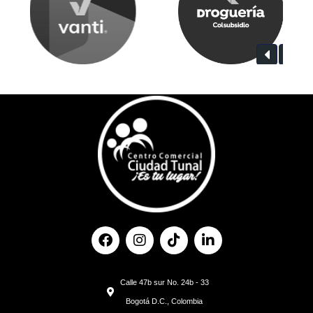
F
I
T
L
a
n
i
i
c
s
k
n
e
t
t
k
Calle 47b sur No. 24b - 33
b
a
o
e
o
g
k
d
Bogotá D.C., Colombia