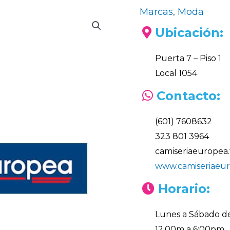
Marcas
,
Moda
Ubicación:
Puerta 7 – Piso 1
Local 1054
Contacto:
(601) 7608632
323 801 3964
camiseriaeuropea
www.camiseriaeu
Horario:
Lunes a Sábado d
12:00m a 6:00pm