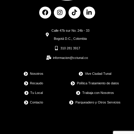
F
I
T
L
a
n
i
i
c
s
k
n
e
t
t
k
Calle 47b sur No. 24b - 33
b
a
o
e
o
g
k
d
Bogotá D.C., Colombia
o
r
i
310 281 3917
k
a
n
m
informacion@cctunal.co
Nosotros
Vive Ciudad Tunal
Recaudo
Política Tratamiento de datos
Tu Local
Trabaja con Nosotros
Contacto
Parqueadero y Otros Servicios