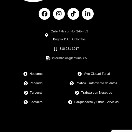
F
I
T
L
a
n
i
i
c
s
k
n
e
t
t
k
Calle 47b sur No. 24b - 33
b
a
o
e
o
g
k
d
Bogotá D.C., Colombia
o
r
i
310 281 3917
k
a
n
m
informacion@cctunal.co
Nosotros
Vive Ciudad Tunal
Recaudo
Política Tratamiento de datos
Tu Local
Trabaja con Nosotros
Contacto
Parqueadero y Otros Servicios