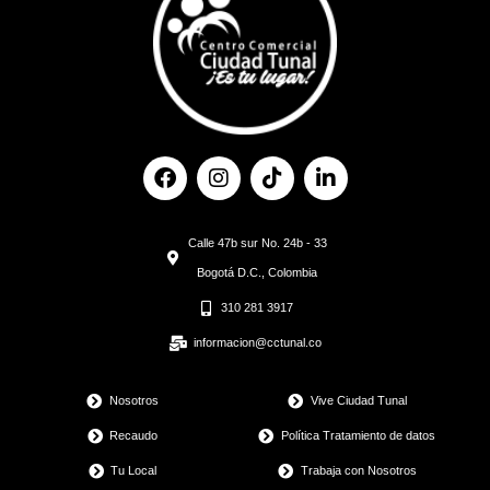
F
I
T
L
a
n
i
i
c
s
k
n
e
t
t
k
Calle 47b sur No. 24b - 33
b
a
o
e
o
g
k
d
Bogotá D.C., Colombia
o
r
i
310 281 3917
k
a
n
m
informacion@cctunal.co
Nosotros
Vive Ciudad Tunal
Recaudo
Política Tratamiento de datos
Tu Local
Trabaja con Nosotros