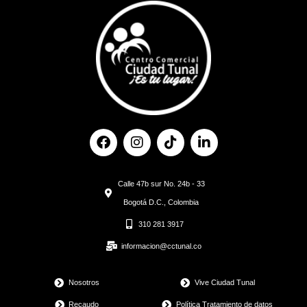
F
I
T
L
a
n
i
i
c
s
k
n
e
t
t
k
Calle 47b sur No. 24b - 33
b
a
o
e
o
g
k
d
Bogotá D.C., Colombia
o
r
i
310 281 3917
k
a
n
m
informacion@cctunal.co
Nosotros
Vive Ciudad Tunal
Recaudo
Política Tratamiento de datos