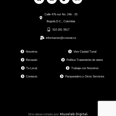
a
n
i
i
c
s
k
n
e
t
t
k
Calle 47b sur No. 24b - 33
b
a
o
e
o
g
k
d
Bogotá D.C., Colombia
o
r
i
310 281 3917
k
a
n
m
informacion@cctunal.co
Nosotros
Vive Ciudad Tunal
Recaudo
Política Tratamiento de datos
Tu Local
Trabaja con Nosotros
Contacto
Parqueadero y Otros Servicios
Sitio desarrollado por
Muselab Digital.