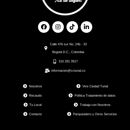
F
I
T
L
a
n
i
i
c
s
k
n
e
t
t
k
Calle 47b sur No. 24b - 33
b
a
o
e
o
g
k
d
Bogotá D.C., Colombia
o
r
i
310 281 3917
k
a
n
m
informacion@cctunal.co
Nosotros
Vive Ciudad Tunal
Recaudo
Política Tratamiento de datos
Tu Local
Trabaja con Nosotros
Contacto
Parqueadero y Otros Servicios