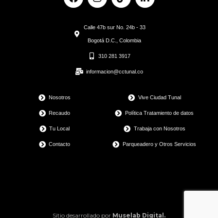
a
n
i
i
c
s
k
n
e
t
t
k
Calle 47b sur No. 24b - 33
b
a
o
e
o
g
k
d
Bogotá D.C., Colombia
o
r
i
310 281 3917
k
a
n
m
informacion@cctunal.co
Nosotros
Vive Ciudad Tunal
Recaudo
Política Tratamiento de datos
Tu Local
Trabaja con Nosotros
Contacto
Parqueadero y Otros Servicios
Sitio desarrollado por
Muselab Digital.