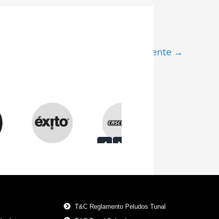
Logo Item siguiente
→
T&C Reglamento Peludos Tunal