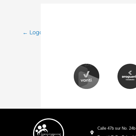
←
Logo Item anterior
Calle 47b sur No. 24b