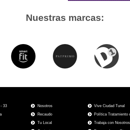
Nuestras marcas:
 - 33
Nosotros
Vive Ciudad Tunal
a
Recaudo
Política Tratamiento
Tu Local
Trabaja con Nosotro