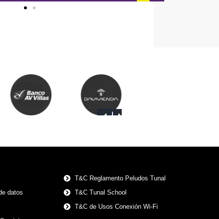
T&C Reglamento Peludos Tunal
 de datos
T&C Tunal School
s
T&C de Usos Conexión Wi-Fi