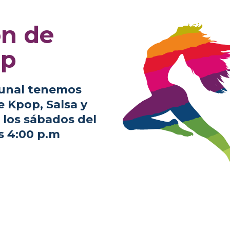
ón de
up
Tunal tenemos
de
Kpop, Salsa y
los sábados del
s 4:00 p.m