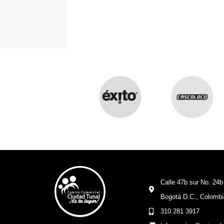
Calle 47b sur No. 24b
Bogotá D.C., Colombi
310 281 3917