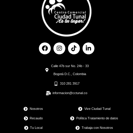
F
I
T
L
a
n
i
i
c
s
k
n
e
t
t
k
Calle 47b sur No. 24b - 33
b
a
o
e
o
g
k
d
Bogotá D.C., Colombia
o
r
i
310 281 3917
k
a
n
m
informacion@cctunal.co
Nosotros
Vive Ciudad Tunal
Recaudo
Política Tratamiento de datos
Tu Local
Trabaja con Nosotros