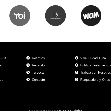
 - 33
Nosotros
Vive Ciudad Tunal
a
Recaudo
Política Tratamiento
Tu Local
Trabaja con Nosotro
co
Contacto
Parqueadero y Otros 
Sitio desarrollado por
Muselab Digital.