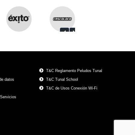
T&C Reglamento Peludos Tunal
 de datos
T&C Tunal School
s
T&C de Usos Conexión Wi-Fi
Servicios